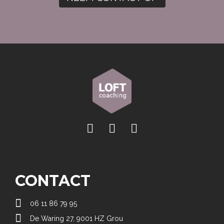
CONTACT

06 11 86 79 95

De Waring 27, 9001 HZ Grou