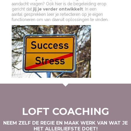
aandacht vragen? Ook hier is de begeleiding erop
jij je verder ontwikkelt
gericht dat
. In een
aantal gesprekken leer je reflecteren op je eigen
functioneren om van daaruit oplossingen te vinden.
LOFT COACHING
NEEM ZELF DE REGIE EN MAAK WERK VAN WAT JE
HET ALLERLIEFSTE DOET!