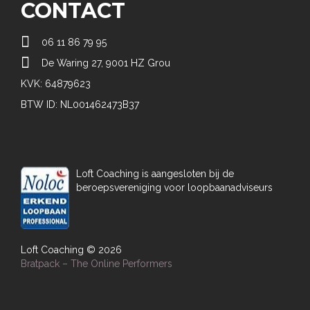
CONTACT

06 11 86 79 95

De Waring 27, 9001 HZ Grou
KVK: 64879623
BTW ID: NL001462473B37
Loft Coaching is aangesloten bij de
beroepsvereniging voor loopbaanadviseurs
Loft Coaching © 2026
Bratpack – The Online Performers