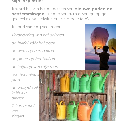
Mijn inspiratie:
nieuwe paden en
Ik word blij van het ontdekken van
bestemmingen
. Ik houd van ruimte, van grappige
gedichtjes, van teksten en van mooie foto’s.
Ik houd van nog veel meer :
Verandering van het seizoen
de twijfel vóór het doen
de wens op een ballon
de gieter op het balkon
de knipoog van mijn man
een heel nieuw
plan
de vreugde zit
in kleine
dingen
ik kan er wel
van
zingen……………….