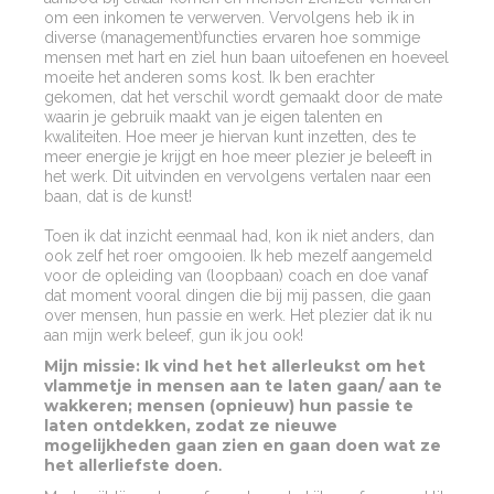
om een inkomen te verwerven. Vervolgens heb ik in
diverse (management)functies ervaren hoe sommige
mensen met hart en ziel hun baan uitoefenen en hoeveel
moeite het anderen soms kost. Ik ben erachter
gekomen, dat het verschil wordt gemaakt door de mate
waarin je gebruik maakt van je eigen talenten en
kwaliteiten. Hoe meer je hiervan kunt inzetten, des te
meer energie je krijgt en hoe meer plezier je beleeft in
het werk. Dit uitvinden en vervolgens vertalen naar een
baan, dat is de kunst!
Toen ik dat inzicht eenmaal had, kon ik niet anders, dan
ook zelf het roer omgooien. Ik heb mezelf aangemeld
voor de opleiding van (loopbaan) coach en doe vanaf
dat moment vooral dingen die bij mij passen, die gaan
over mensen, hun passie en werk. Het plezier dat ik nu
aan mijn werk beleef, gun ik jou ook!
M
ijn missie: Ik vind het het allerleukst om het
vlammetje in mensen aan te laten gaan/ aan te
wakkeren; mensen (opnieuw) hun passie te
laten ontdekken, zodat ze nieuwe
mogelijkheden gaan zien en gaan doen wat ze
het allerliefste doen
.