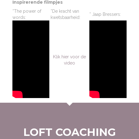
Inspirerende filmpjes
*The power of
*De kracht van
* Jaap Bressers:
words:
kwetsbaarheid:
Klik hier voor de
video
LOFT COACHING