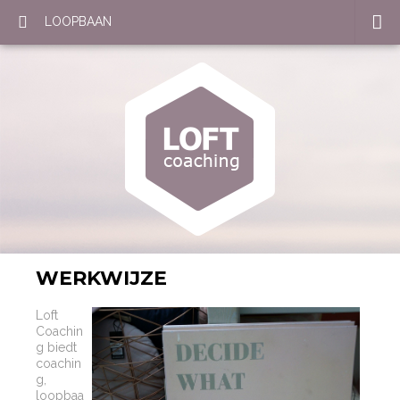
LOOPBAAN
WERKWIJZE
Loft
Coachin
g biedt
coachin
g,
loopbaa