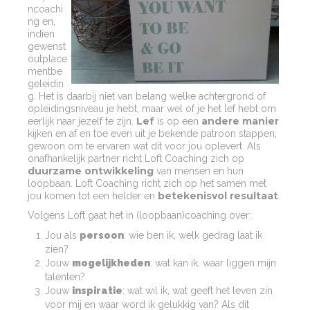
ncoachi
ng en,
indien
gewenst
outplace
mentbe
geleidin
g. Het is daarbij niet van belang welke achtergrond of
opleidingsniveau je hebt, maar wel of je het lef hebt om
Lef
andere manier
eerlijk naar jezelf te zijn.
is op een
kijken en af en toe even uit je bekende patroon stappen,
gewoon om te ervaren wat dit voor jou oplevert. Als
onafhankelijk partner richt Loft Coaching zich op
duurzame ontwikkeling
van mensen en hun
loopbaan. Loft Coaching richt zich op het samen met
betekenisvol resultaat
jou komen tot een helder en
.
Volgens Loft gaat het in (loopbaan)coaching over:
Jou als
persoon
: wie ben ik, welk gedrag laat ik
zien?
Jouw
mogelijkheden
: wat kan ik, waar liggen mijn
talenten?
Jouw
inspiratie
: wat wil ik, wat geeft het leven zin
voor mij en waar word ik gelukkig van? Als dit