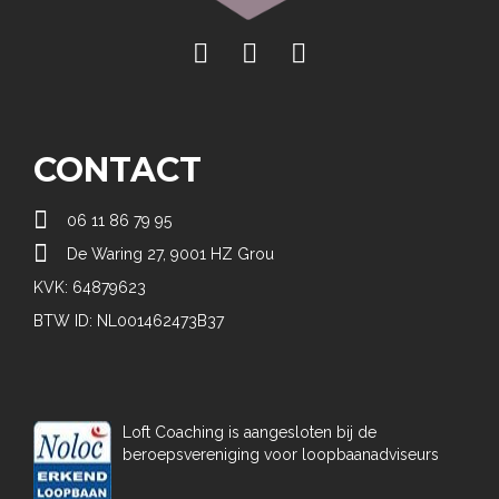
CONTACT

06 11 86 79 95

De Waring 27, 9001 HZ Grou
KVK: 64879623
BTW ID: NL001462473B37
Loft Coaching is aangesloten bij de
beroepsvereniging voor loopbaanadviseurs